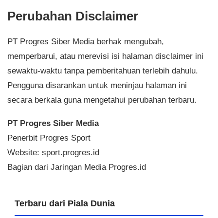
Perubahan Disclaimer
PT Progres Siber Media berhak mengubah,
memperbarui, atau merevisi isi halaman disclaimer ini
sewaktu-waktu tanpa pemberitahuan terlebih dahulu.
Pengguna disarankan untuk meninjau halaman ini
secara berkala guna mengetahui perubahan terbaru.
PT Progres Siber Media
Penerbit Progres Sport
Website: sport.progres.id
Bagian dari Jaringan Media Progres.id
Terbaru dari Piala Dunia