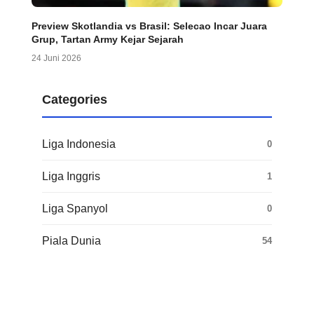
Preview Skotlandia vs Brasil: Selecao Incar Juara
Grup, Tartan Army Kejar Sejarah
24 Juni 2026
Categories
Liga Indonesia
0
Liga Inggris
1
Liga Spanyol
0
Piala Dunia
54