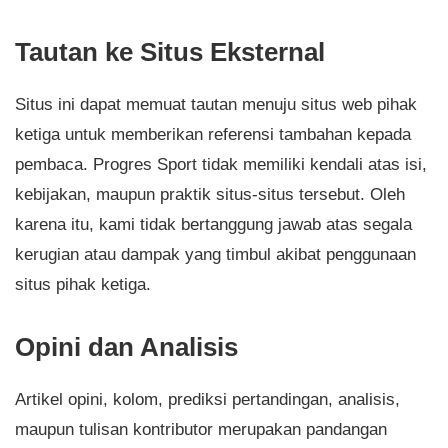
Tautan ke Situs Eksternal
Situs ini dapat memuat tautan menuju situs web pihak
ketiga untuk memberikan referensi tambahan kepada
pembaca. Progres Sport tidak memiliki kendali atas isi,
kebijakan, maupun praktik situs-situs tersebut. Oleh
karena itu, kami tidak bertanggung jawab atas segala
kerugian atau dampak yang timbul akibat penggunaan
situs pihak ketiga.
Opini dan Analisis
Artikel opini, kolom, prediksi pertandingan, analisis,
maupun tulisan kontributor merupakan pandangan