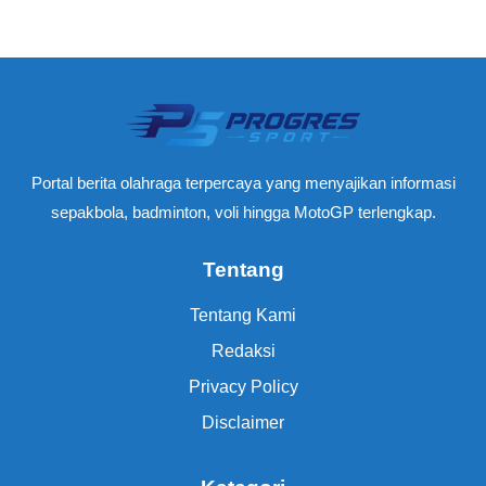
Portal berita olahraga terpercaya yang menyajikan informasi
sepakbola, badminton, voli hingga MotoGP terlengkap.
Tentang
Tentang Kami
Redaksi
Privacy Policy
Disclaimer