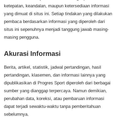
ketepatan, keandalan, maupun ketersediaan informasi
yang dimuat di situs ini. Setiap tindakan yang dilakukan
pembaca berdasarkan informasi yang diperoleh dari
situs ini sepenuhnya menjadi tanggung jawab masing-
masing pengguna.
Akurasi Informasi
Berita, artikel, statistik, jadwal pertandingan, hasil
pertandingan, klasemen, dan informasi lainnya yang
dipublikasikan di Progres Sport diperoleh dari berbagai
sumber yang dianggap terpercaya. Namun demikian,
perubahan data, koreksi, atau pembaruan informasi
dapat terjadi sewaktu-waktu tanpa pemberitahuan
sebelumnya.